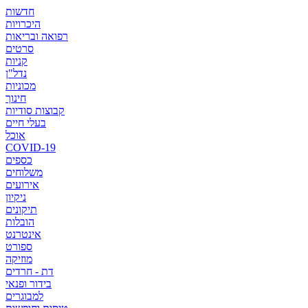
חדשות
היכרויות
רפואה ובריאות
סרטים
קניות
נדל"ן
מכוניות
חינוך
קבוצות סודיות
בעלי חיים
אוכל
COVID-19
כספים
משלוחים
אירועים
ניקיון
תיקונים
הובלות
אינטרנט
ספורט
מוזיקה
דת - חרדים
בידור ופנאי
למבוגרים