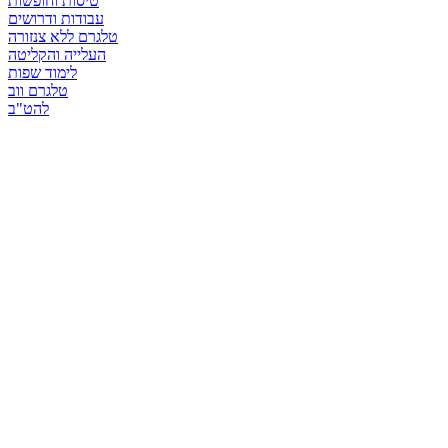
טיסות וחופשות
עבודות ודרושים
טלגרם ללא צנזורה
העלייה והקליטה
לימוד שפות
טלגרם ווב
להט"ב