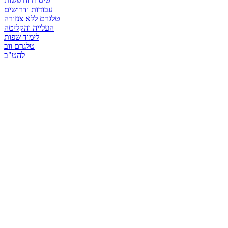
טיסות וחופשות
עבודות ודרושים
טלגרם ללא צנזורה
העלייה והקליטה
לימוד שפות
טלגרם ווב
להט"ב