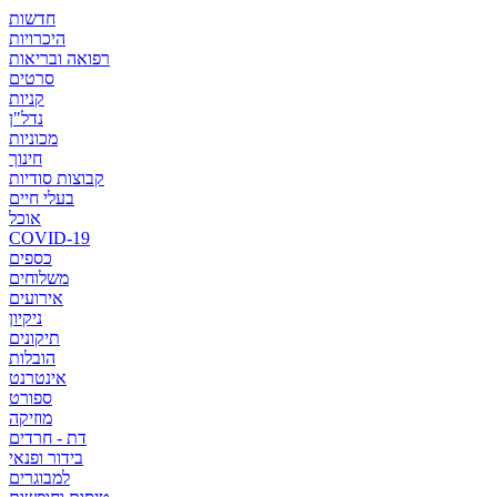
חדשות
היכרויות
רפואה ובריאות
סרטים
קניות
נדל"ן
מכוניות
חינוך
קבוצות סודיות
בעלי חיים
אוכל
COVID-19
כספים
משלוחים
אירועים
ניקיון
תיקונים
הובלות
אינטרנט
ספורט
מוזיקה
דת - חרדים
בידור ופנאי
למבוגרים