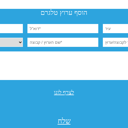
הוסף ערוץ טלגרם
לצרף לוגו
שלח